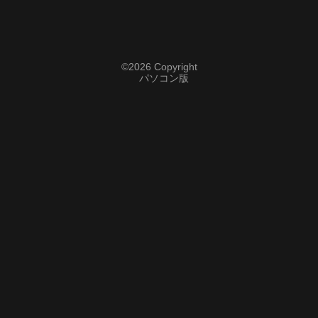
Pусский
français
Italiano
©
2026 Copyright
パソコン版
Deutsch
ئۇيغۇرچە